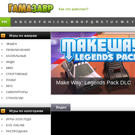
Как это работает?
A
B
C
D
E
F
G
H
I
J
K
L
M
N
O
P
Q
R
S
T
U
V
W
X
Y
Игры по жанрам
ЭКШЕН
ПРИКЛЮЧЕНИЯ
КАЗУАЛЬНЫЕ
ИНДИ
MMO
СПОРТИВНЫЕ
ГОНКИ
Make Way: Legends Pack DLC
RPG
СИМУЛЯТОРЫ
СТРАТЕГИИ
Видео
Игры по категориям
ИГРЫ 2026 ГОДА
EVE ONLINE
РАСПРОДАЖА