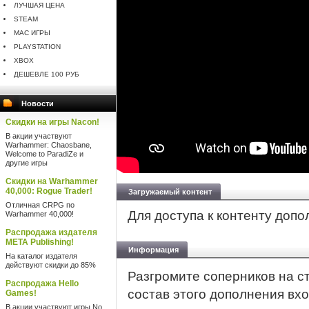
ЛУЧШАЯ ЦЕНА
STEAM
MAC ИГРЫ
PLAYSTATION
XBOX
ДЕШЕВЛЕ 100 РУБ
Новости
Скидки на игры Nacon!
В акции участвуют
Warhammer: Chaosbane,
Welcome to ParadiZe и
другие игры
Скидки на Warhammer
40,000: Rogue Trader!
Загружаемый контент
Отличная CRPG по
Для доступа к контенту доп
Warhammer 40,000!
Распродажа издателя
META Publishing!
Информация
На каталог издателя
действуют скидки до 85%
Разгромите соперников на с
Распродажа Hello
состав этого дополнения вх
Games!
В акции участвуют игры No