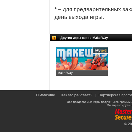
* – для предварительных зак
день выхода игры.
Другие игры серии Make Way
749
руб
Make Way
О магазине
|
Как это работает?
|
Партнерская прогр
Все продаваемые игры получены по прямым 
Мы гарантируем 
© 2