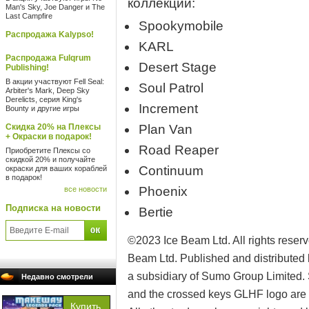
коллекции:
Man's Sky, Joe Danger и The
Last Campfire
Spookymobile
Распродажа Kalypso!
KARL
Распродажа Fulqrum
Desert Stage
Publishing!
В акции участвуют Fell Seal:
Soul Patrol
Arbiter's Mark, Deep Sky
Derelicts, серия King's
Increment
Bounty и другие игры
Скидка 20% на Плексы
Plan Van
+ Окраски в подарок!
Road Reaper
Приобретите Плексы со
скидкой 20% и получайте
Continuum
окраски для ваших кораблей
в подарок!
Phoenix
все новости
Подписка на новости
Bertie
©2023 Ice Beam Ltd. All rights reser
Beam Ltd. Published and distributed 
a subsidiary of Sumo Group Limi
Недавно смотрели
and the crossed keys GLHF logo are 