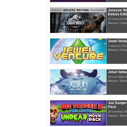
Jurassic Wo
Deluxe Edit
12 июня 2018
Жанры: Симу
Jewel Vent
2 августа 201
Жанры: Казу
Jotun Valhal
29 сентября 
Жанры: Экшен
Joe Danger
Pack
29 октября 2
Жанры: Экшен