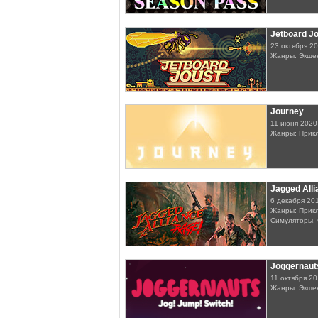
Jetboard J
23 октября 2
Жанры: Экше
Journey
11 июня 2020
Жанры: Прик
Jagged Alli
6 декабря 20
Жанры: Прик
Симуляторы, 
Joggernaut
11 октября 2
Жанры: Экше