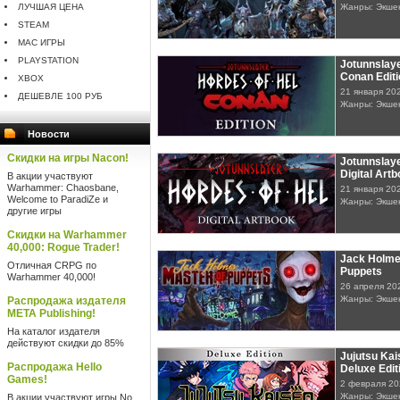
ЛУЧШАЯ ЦЕНА
Жанры: Экше
STEAM
MAC ИГРЫ
PLAYSTATION
Jotunnslaye
Conan Editi
XBOX
21 января 20
ДЕШЕВЛЕ 100 РУБ
Жанры: Экше
Новости
Скидки на игры Nacon!
Jotunnslaye
Digital Art
В акции участвуют
Warhammer: Chaosbane,
21 января 20
Welcome to ParadiZe и
Жанры: Экше
другие игры
Скидки на Warhammer
40,000: Rogue Trader!
Jack Holme
Отличная CRPG по
Puppets
Warhammer 40,000!
26 апреля 20
Жанры: Экшен
Распродажа издателя
META Publishing!
На каталог издателя
действуют скидки до 85%
Jujutsu Ka
Распродажа Hello
Deluxe Edit
Games!
2 февраля 20
Жанры: Экше
В акции участвуют игры No