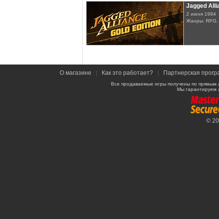
Jagged Alli
2 июня 1994
Жанры: RPG,
О магазине
|
Как это работает?
|
Партнерская прогр
Все продаваемые игры получены по прямым 
Мы гарантируем 
© 2