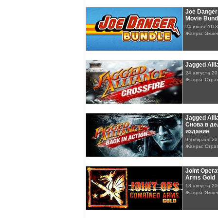
Joe Danger
Movie Bund
24 июня 2013
Жанры: Экшен
Jagged Alli
24 августа 2
Жанры: Стра
Jagged Alli
Снова в де
издание
9 февраля 20
Жанры: Стра
Joint Oper
Arms Gold
18 августа 2
Жанры: Экше