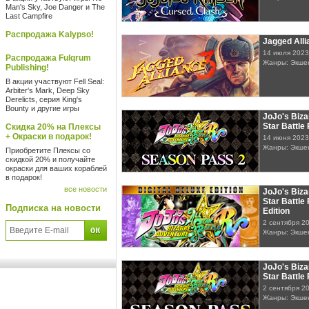
Man's Sky, Joe Danger и The
Last Campfire
Распродажа Kalypso!
Jagged Alli
14 июля 2023
Распродажа Fulqrum
Жанры: Экшен
Publishing!
В акции участвуют Fell Seal:
Arbiter's Mark, Deep Sky
Derelicts, серия King's
Bounty и другие игры
JoJo's Biza
Star Battle
Скидка 20% на Плексы
+ Окраски в подарок!
14 июня 2023
Жанры: Экше
Приобретите Плексы со
скидкой 20% и получайте
окраски для ваших кораблей
в подарок!
все новости
JoJo's Biza
Star Battle 
Подписка на новости
Edition
2 сентября 2
Жанры: Экше
JoJo's Biza
Star Battle
2 сентября 2
Жанры: Экше