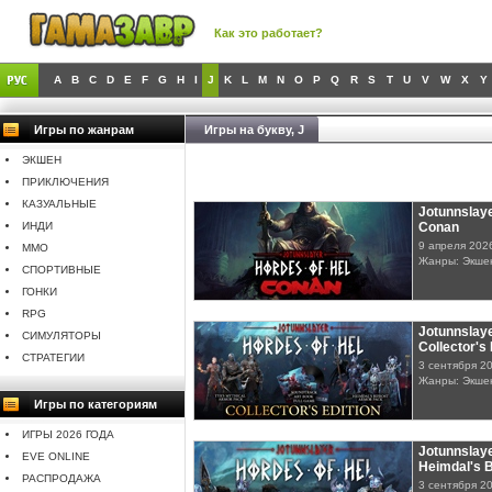
Как это работает?
A
B
C
D
E
F
G
H
I
J
K
L
M
N
O
P
Q
R
S
T
U
V
W
X
Y
Игры по жанрам
Игры на букву, J
ЭКШЕН
ПРИКЛЮЧЕНИЯ
КАЗУАЛЬНЫЕ
Jotunnslaye
ИНДИ
Conan
9 апреля 202
MMO
Жанры: Экше
СПОРТИВНЫЕ
ГОНКИ
RPG
Jotunnslaye
СИМУЛЯТОРЫ
Collector's 
СТРАТЕГИИ
3 сентября 2
Жанры: Экше
Игры по категориям
ИГРЫ 2026 ГОДА
Jotunnslaye
EVE ONLINE
Heimdal's 
РАСПРОДАЖА
3 сентября 2