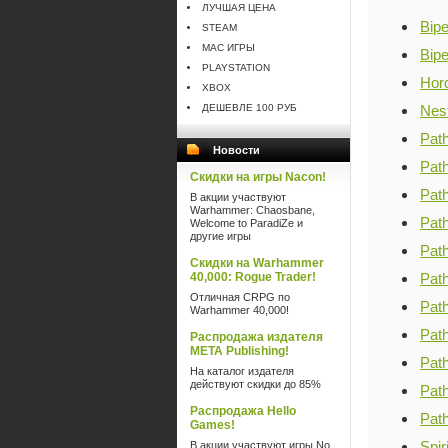
ЛУЧШАЯ ЦЕНА
Bip
STEAM
MAC ИГРЫ
Bipe
PLAYSTATION
Hor
XBOX
ДЕШЕВЛЕ 100 РУБ
Nes
Path
Новости
Path
Скидки на игры Nacon!
Path
В акции участвуют
Warhammer: Chaosbane,
Path
Welcome to ParadiZe и
другие игры
Path
Скидки на Warhammer
40,000: Rogue Trader!
Pat
Отличная CRPG по
Path
Warhammer 40,000!
Path
Распродажа издателя
META Publishing!
Path
На каталог издателя
действуют скидки до 85%
Path
Распродажа Hello
Path
Games!
Spir
В акции участвуют игры No