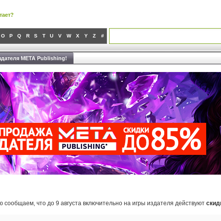
тает?
O
P
Q
R
S
T
U
V
W
X
Y
Z
#
дателя META Publishing!
ю сообщаем, что до 9 августа включительно на игры издателя действуют
скид