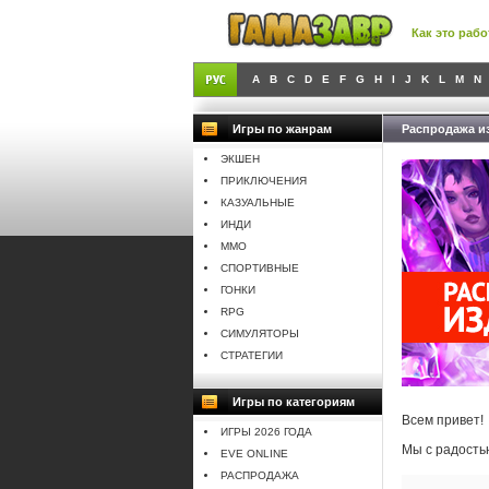
Как это рабо
A
B
C
D
E
F
G
H
I
J
K
L
M
N
Игры по жанрам
Распродажа из
ЭКШЕН
ПРИКЛЮЧЕНИЯ
КАЗУАЛЬНЫЕ
ИНДИ
MMO
СПОРТИВНЫЕ
ГОНКИ
RPG
СИМУЛЯТОРЫ
СТРАТЕГИИ
Игры по категориям
Всем привет!
ИГРЫ 2026 ГОДА
Мы с радость
EVE ONLINE
РАСПРОДАЖА