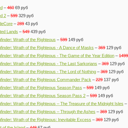
ed
–
460
69 руб
d 2
–
599
329 руб
deCore
–
289
43 руб
ted Lands
–
549
439 руб
finder: Wrath of the Righteous
–
599
149 руб
finder: Wrath of the Righteous - A Dance of Masks
–
369
129 руб
finder: Wrath of the Righteous - The Game of the Year Edition
–
1499
finder: Wrath of the Righteous - The Last Sarkorians
–
369
129 руб
finder: Wrath of the Righteous - The Lord of Nothing
–
369
129 руб
hfinder: Wrath of the Righteous Commander Pack
–
229
137 руб
finder: Wrath of the Righteous Season Pass
–
599
149 руб
finder: Wrath of the Righteous Season Pass 2
–
599
149 руб
finder: Wrath of the Righteous – The Treasure of the Midnight Isles
–
finder: Wrath of the Righteous – Through the Ashes
–
369
129 руб
finder: Wrath of the Righteous: Inevitable Excess
–
369
129 руб
it of the Island
–
449
67 руб