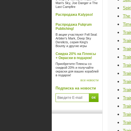
Man's Sky, Joe Danger и The
Last Campfire
Spir
Распродажа Kalypso!
The 
Tim
Распродажа Fulqrum
Publishing!
Trai
В акции участвуют Fell Seal:
Arbiter's Mark, Deep Sky
Trai
Derelicts, серия King's
Bounty и другие игры
Trai
Скидка 20% на Плексы
Trai
+ Окраски в подарок!
Приобретите Плексы со
Trai
скидкой 20% и получайте
окраски для ваших кораблей
Trai
в подарок!
все новости
Trai
Подписка на новости
Trai
Trai
Tra
Tra
Tra
Tra