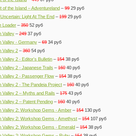
it of the Island – Adventureland
–
99
29 руб
Uncertain: Light At The End
–
199
29 руб
e Loader
–
350
52 руб
n Valley
–
249
37 руб
n Valley - Germany
–
69
34 руб
n Valley 2
–
360
54 руб
n Valley 2 - Editor's Bulletin
–
154
38 руб
n Valley 2 - Japanese Trails
–
160
40 руб
n Valley 2 - Passenger Flow
–
154
38 руб
n Valley 2 - The Pandeia Project
–
160
40 руб
n Valley 2 – Myths and Rails
–
175
43 руб
n Valley 2 – Patent Pending
–
160
40 руб
in Valley 2: Workshop Gems - Amber
–
154
130 руб
in Valley 2: Workshop Gems - Amethyst
–
154
107 руб
in Valley 2: Workshop Gems - Emerald
–
154
38 руб
in Valley 2: Workshop Gems – Ruby
–
154
38 руб