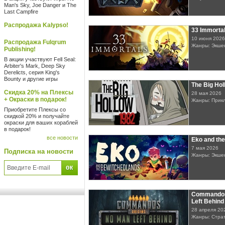
Man's Sky, Joe Danger и The
Last Campfire
Распродажа Kalypso!
33 Immorta
10 июня 2026
Распродажа Fulqrum
Жанры: Экше
Publishing!
В акции участвуют Fell Seal:
Arbiter's Mark, Deep Sky
Derelicts, серия King's
Bounty и другие игры
The Big Hol
Скидка 20% на Плексы
28 мая 2026
+ Окраски в подарок!
Жанры: Прик
Приобретите Плексы со
скидкой 20% и получайте
окраски для ваших кораблей
в подарок!
все новости
Eko and th
7 мая 2026
Подписка на новости
Жанры: Экше
Commandos:
Left Behind
28 апреля 20
Жанры: Стра