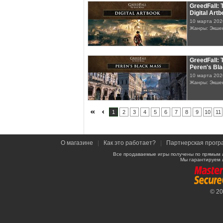
GreedFall: 
Digital Art
10 марта 202
Жанры: Экше
GreedFall: 
Peren's Bl
10 марта 202
Жанры: Экше
1
2
3
4
5
6
7
8
9
10
11
О магазине
|
Как это работает?
|
Партнерская прогр
Все продаваемые игры получены по прямым 
Мы гарантируем 
© 2