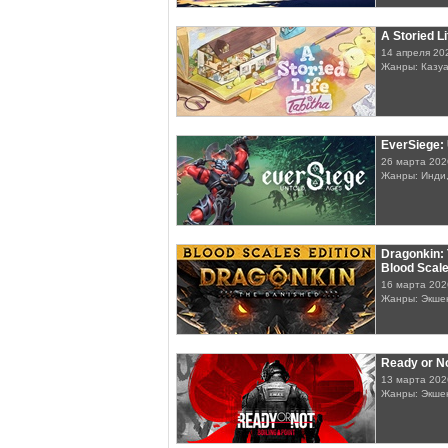
A Storied Li
14 апреля 20
Жанры: Казу
EverSiege:
26 марта 202
Жанры: Инди,
Dragonkin: 
Blood Scale
16 марта 202
Жанры: Экше
Ready or No
13 марта 202
Жанры: Экшен