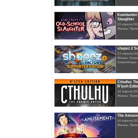
Kumitantei:
Slaughter
23 апреля 20
Жанры: Прик
shapez 2 Su
23 апреля 20
Жанры: Казуа
Симуляторы, 
Cthulhu: T
R'lyeh Editi
16 апреля 20
Жанры: Прик
The Amuse
16 апреля 20
Жанры: Прик