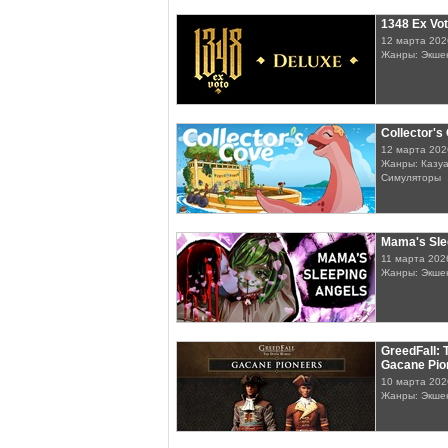
1348 Ex Vot
12 марта 202
Жанры: Экшен
Collector's
12 марта 202
Жанры: Казуа
Симуляторы
Mama's Sle
11 марта 202
Жанры: Экшен
GreedFall: 
Gacane Pio
10 марта 202
Жанры: Экше