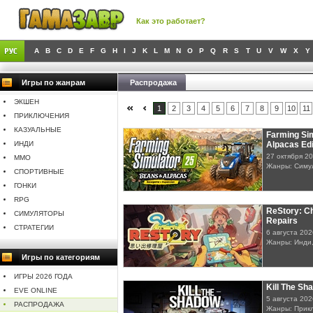
Как это работает?
A
B
C
D
E
F
G
H
I
J
K
L
M
N
O
P
Q
R
S
T
U
V
W
X
Y
Игры по жанрам
Распродажа
ЭКШЕН
1
2
3
4
5
6
7
8
9
10
11
ПРИКЛЮЧЕНИЯ
КАЗУАЛЬНЫЕ
Farming Si
ИНДИ
Alpacas Edi
27 октября 2
MMO
Жанры: Симу
СПОРТИВНЫЕ
ГОНКИ
RPG
ReStory: Ch
СИМУЛЯТОРЫ
Repairs
СТРАТЕГИИ
6 августа 202
Жанры: Инди
Игры по категориям
ИГРЫ 2026 ГОДА
Kill The Sh
EVE ONLINE
5 августа 202
РАСПРОДАЖА
Жанры: Прикл