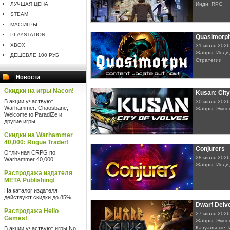
ЛУЧШАЯ ЦЕНА
Инди, RPG
STEAM
MAC ИГРЫ
PLAYSTATION
Quasimorp
XBOX
31 июля 2026
Жанры: Инди
ДЕШЕВЛЕ 100 РУБ
Стратегии
Новости
Скидки на игры Nacon!
Kusan: City
В акции участвуют
30 июля 2026
Warhammer: Chaosbane,
Жанры: Экше
Welcome to ParadiZe и
другие игры
Скидки на Warhammer
40,000: Rogue Trader!
Conjurers
Отличная CRPG по
28 июля 2026
Warhammer 40,000!
Жанры: Инди,
Распродажа издателя
META Publishing!
На каталог издателя
действуют скидки до 85%
Dwarf Delv
Распродажа Hello
27 июля 2026
Games!
Жанры: Экшен
Казуальные, 
В акции участвуют игры No