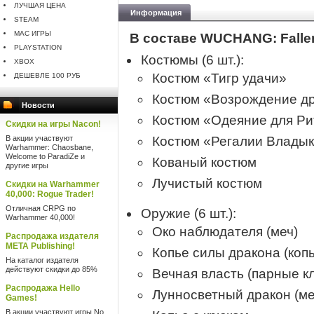
ЛУЧШАЯ ЦЕНА
Информация
STEAM
MAC ИГРЫ
В составе WUCHANG: Fallen
PLAYSTATION
Костюмы (6 шт.):
XBOX
Костюм «Тигр удачи»
ДЕШЕВЛЕ 100 РУБ
Костюм «Возрождение д
Новости
Костюм «Одеяние для Ри
Скидки на игры Nacon!
В акции участвуют
Костюм «Регалии Влады
Warhammer: Chaosbane,
Welcome to ParadiZe и
Кованый костюм
другие игры
Лучистый костюм
Скидки на Warhammer
40,000: Rogue Trader!
Отличная CRPG по
Оружие (6 шт.):
Warhammer 40,000!
Око наблюдателя (меч)
Распродажа издателя
META Publishing!
Копье силы дракона (копь
На каталог издателя
действуют скидки до 85%
Вечная власть (парные к
Распродажа Hello
Лунносветный дракон (ме
Games!
В акции участвуют игры No