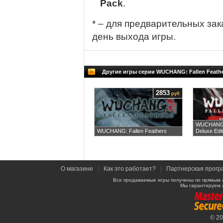
Pack
.
* – для предварительных зак
день выхода игры.
Другие игры серии WUCHANG: Fallen Feath
2853
руб
WUCHANG: 
WUCHANG: Fallen Feathers
Deluxe Edit
О магазине
|
Как это работает?
|
Партнерская прогр
Все продаваемые игры получены по прямым 
Мы гарантируем 
© 2