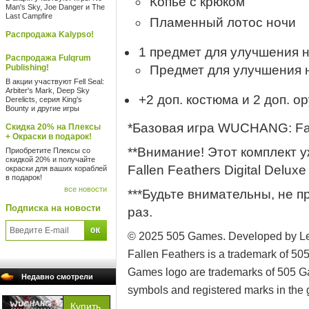
Копье с крюком
Man's Sky, Joe Danger и The
Last Campfire
Пламенный лотос ночи
Распродажа Kalypso!
1 предмет для улучшения 
Распродажа Fulqrum
Publishing!
Предмет для улучшения 
В акции участвуют Fell Seal:
Arbiter's Mark, Deep Sky
+2 доп. костюма и 2 доп. о
Derelicts, серия King's
Bounty и другие игры
*Базовая игра WUCHANG: Fall
Скидка 20% на Плексы
+ Окраски в подарок!
**Внимание! Этот комплект
Приобретите Плексы со
скидкой 20% и получайте
Fallen Feathers Digital Deluxe 
окраски для ваших кораблей
в подарок!
все новости
***Будьте внимательны, не п
Подписка на новости
раз.
© 2025 505 Games. Developed by 
Fallen Feathers is a trademark of 
Games logo are trademarks of 505 Ga
Недавно смотрели
symbols and registered marks in the 