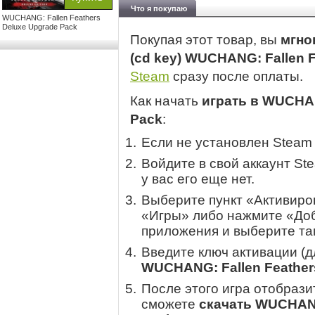
Что я покупаю
WUCHANG: Fallen Feathers
Deluxe Upgrade Pack
Покупая этот товар, вы
мгно
(cd key) WUCHANG: Fallen 
Steam
сразу после оплаты.
Как начать
играть в WUCHAN
Pack
:
Если не установлен Steam
Войдите в свой аккаунт St
у вас его еще нет.
Выберите пункт «Активиров
«Игры» либо нажмите «Доб
приложения и выберите там
Введите ключ активации (
WUCHANG: Fallen Feather
После этого игра отобрази
сможете
скачать WUCHANG