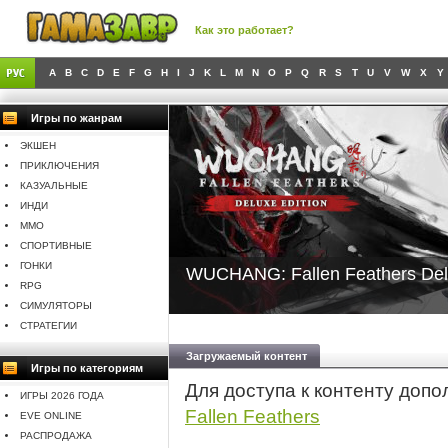
Как это работает?
A
B
C
D
E
F
G
H
I
J
K
L
M
N
O
P
Q
R
S
T
U
V
W
X
Y
Игры по жанрам
ЭКШЕН
ПРИКЛЮЧЕНИЯ
КАЗУАЛЬНЫЕ
ИНДИ
MMO
СПОРТИВНЫЕ
ГОНКИ
WUCHANG: Fallen Feathers Del
RPG
СИМУЛЯТОРЫ
СТРАТЕГИИ
Загружаемый контент
Игры по категориям
Для доступа к контенту доп
ИГРЫ 2026 ГОДА
Fallen Feathers
EVE ONLINE
РАСПРОДАЖА