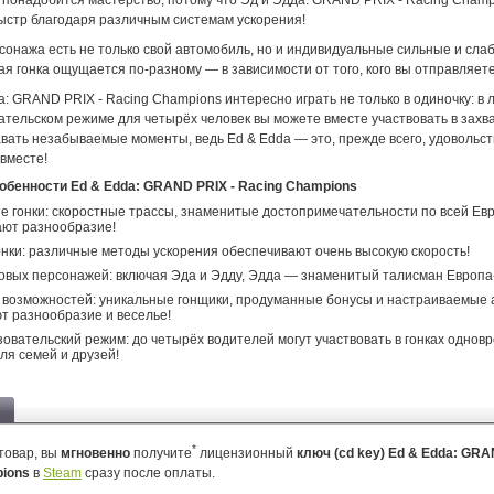
 понадобится мастерство, потому что Эд и Эдда: GRAND PRIX - Racing Cham
ыстр благодаря различным системам ускорения!
сонажа есть не только свой автомобиль, но и индивидуальные сильные и сла
я гонка ощущается по-разному — в зависимости от того, кого вы отправляете
a: GRAND PRIX - Racing Champions интересно играть не только в одиночку: в
ательском режиме для четырёх человек вы можете вместе участвовать в зах
авать незабываемые моменты, ведь Ed & Edda — это, прежде всего, удовольст
вместе!
бенности Ed & Edda: GRAND PRIX - Racing Champions
 гонки: скоростные трассы, знаменитые достопримечательности по всей Евр
ают разнообразие!
нки: различные методы ускорения обеспечивают очень высокую скорость!
овых персонажей: включая Эда и Эдду, Эдда — знаменитый талисман Европа
 возможностей: уникальные гонщики, продуманные бонусы и настраиваемые
т разнообразие и веселье!
овательский режим: до четырёх водителей могут участвовать в гонках одно
ля семей и друзей!
*
товар, вы
мгновенно
получите
лицензионный
ключ (cd key) Ed & Edda: GRA
pions
в
Steam
сразу после оплаты.