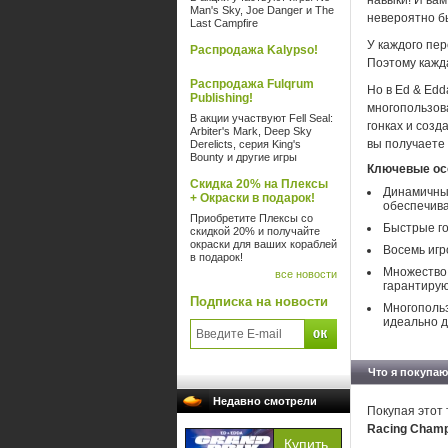
навыки! И вам
Man's Sky, Joe Danger и The
невероятно б
Last Campfire
У каждого пер
Распродажа Kalypso!
Поэтому кажда
Распродажа Fulqrum
Но в Ed & Edd
Publishing!
многопользов
В акции участвуют Fell Seal:
гонках и созд
Arbiter's Mark, Deep Sky
вы получаете 
Derelicts, серия King's
Bounty и другие игры
Ключевые осо
Скидка 20% на Плексы
Динамичные
+ Окраски в подарок!
обеспечив
Приобретите Плексы со
Быстрые го
скидкой 20% и получайте
окраски для ваших кораблей
Восемь игр
в подарок!
Множество
все новости
гарантирую
Подписка на новости
Многопольз
идеально д
Что я покупаю
Недавно смотрели
Покупая этот 
Racing Cham