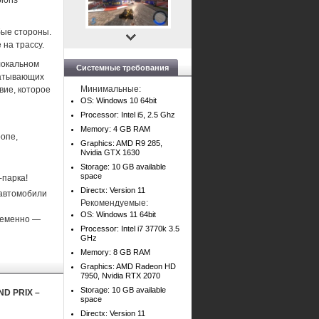
pions
бые стороны.
 на трассу.
 локальном
Системные требования
ватывающих
Минимальные:
вие, которое
OS: Windows 10 64bit
Processor: Intel i5, 2.5 Ghz
Memory: 4 GB RAM
опе,
Graphics: AMD R9 285,
Nvidia GTX 1630
Storage: 10 GB available
space
-парка!
Directx: Version 11
 автомобили
Рекомендуемые:
OS: Windows 11 64bit
временно —
Processor: Intel i7 3770k 3.5
GHz
Memory: 8 GB RAM
Graphics: AMD Radeon HD
7950, Nvidia RTX 2070
Storage: 10 GB available
ND PRIX –
space
Directx: Version 11