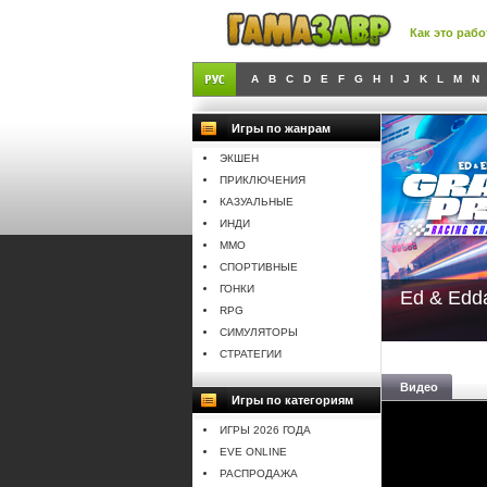
Как это рабо
A
B
C
D
E
F
G
H
I
J
K
L
M
N
Игры по жанрам
ЭКШЕН
ПРИКЛЮЧЕНИЯ
КАЗУАЛЬНЫЕ
ИНДИ
MMO
СПОРТИВНЫЕ
ГОНКИ
Ed & Edd
RPG
СИМУЛЯТОРЫ
СТРАТЕГИИ
Видео
Игры по категориям
ИГРЫ 2026 ГОДА
EVE ONLINE
РАСПРОДАЖА