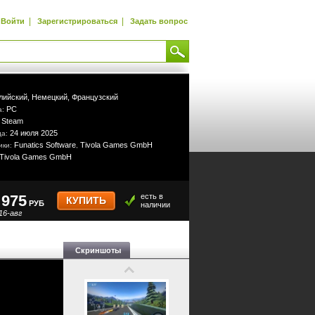
|
|
Войти
Зарегистрироваться
Задать вопрос
лийский,
Немецкий,
Французский
PC
а:
Steam
:
24 июля 2025
да:
Funatics Software
Tivola Games GmbH
ики:
,
Tivola Games GmbH
975
есть в
КУПИТЬ
РУБ
наличии
16-авг
Скриншоты