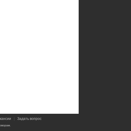
кансии
|
Задать вопрос
оворам.