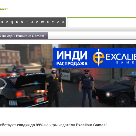
тает?
O
P
Q
R
S
T
U
V
W
X
Y
Z
#
 на игры Excalibur Games!
 действуют
скидки до 89%
на игры издателя
Excalibur Games
!