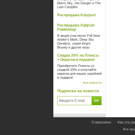
Man's Sky, Joe Danger и The
Last Campfire
Распродажа Kalypso!
Распродажа Fulqrum
Publishing!
В акции участвуют Fell Seal:
Arbiter's Mark, Deep Sky
Derelicts, серия King's
Bounty и другие игры
Скидка 20% на Плексы
+ Окраски в подарок!
Приобретите Плексы со
скидкой 20% и получайте
окраски для ваших кораблей
в подарок!
все новости
Подписка на новости
О магазине
|
Как это р
Все про