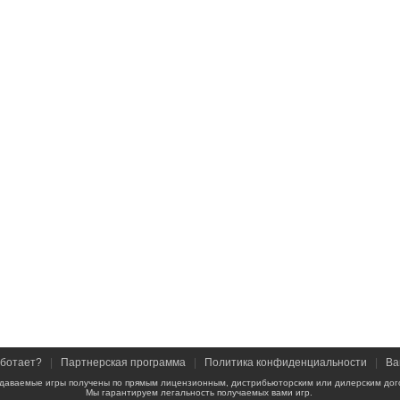
аботает?
|
Партнерская программа
|
Политика конфиденциальности
|
Ва
даваемые игры получены по прямым лицензионным, дистрибьюторским или дилерским дог
Мы гарантируем легальность получаемых вами игр.