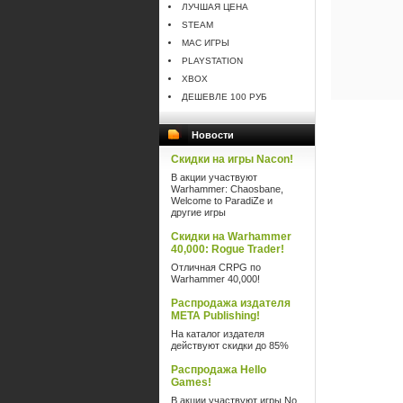
ЛУЧШАЯ ЦЕНА
STEAM
MAC ИГРЫ
PLAYSTATION
XBOX
ДЕШЕВЛЕ 100 РУБ
Новости
Скидки на игры Nacon!
В акции участвуют
Warhammer: Chaosbane,
Welcome to ParadiZe и
другие игры
Скидки на Warhammer
40,000: Rogue Trader!
Отличная CRPG по
Warhammer 40,000!
Распродажа издателя
META Publishing!
На каталог издателя
действуют скидки до 85%
Распродажа Hello
Games!
В акции участвуют игры No