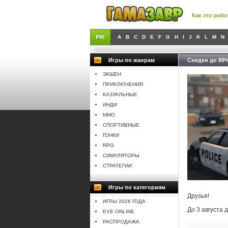
Как это рабо
A
B
C
D
E
F
G
H
I
J
K
L
M
N
Игры по жанрам
Скидки до 89%
ЭКШЕН
ПРИКЛЮЧЕНИЯ
КАЗУАЛЬНЫЕ
ИНДИ
MMO
СПОРТИВНЫЕ
ГОНКИ
RPG
СИМУЛЯТОРЫ
СТРАТЕГИИ
Игры по категориям
Друзья!
ИГРЫ 2026 ГОДА
До 3 августа
EVE ONLINE
РАСПРОДАЖА