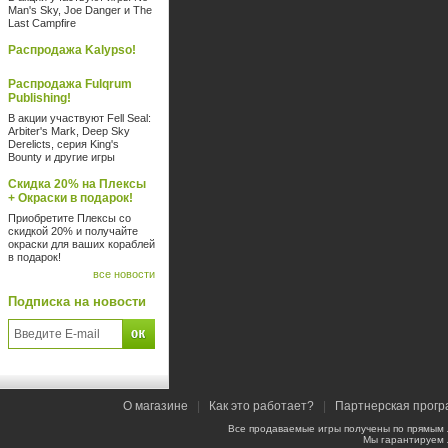
Man's Sky, Joe Danger и The
Last Campfire
Распродажа Kalypso!
Распродажа Fulqrum
Publishing!
В акции участвуют Fell Seal:
Arbiter's Mark, Deep Sky
Derelicts, серия King's
Bounty и другие игры
Скидка 20% на Плексы
+ Окраски в подарок!
Приобретите Плексы со
скидкой 20% и получайте
окраски для ваших кораблей
в подарок!
все новости
Подписка на новости
О магазине
|
Как это работает?
|
Партнерская прог
Все продаваемые игры получены по прямым
Мы гарантируем 