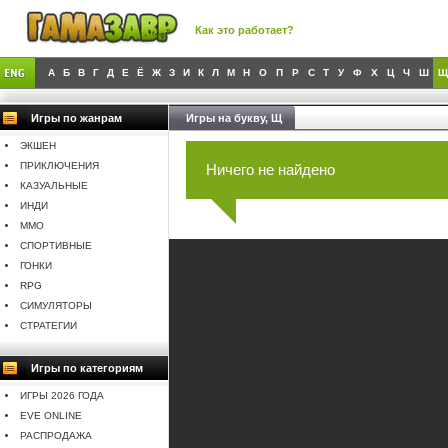
Как это работает?
А
Б
В
Г
Д
Е
Ё
Ж
З
И
К
Л
М
Н
О
П
Р
С
Т
У
Ф
Х
Ц
Ч
Ш
Щ
Игры по жанрам
Игры на букву, Щ
ЭКШЕН
ПРИКЛЮЧЕНИЯ
Ничего не найдено
КАЗУАЛЬНЫЕ
ИНДИ
MMO
СПОРТИВНЫЕ
ГОНКИ
RPG
СИМУЛЯТОРЫ
СТРАТЕГИИ
Игры по категориям
ИГРЫ 2026 ГОДА
EVE ONLINE
РАСПРОДАЖА