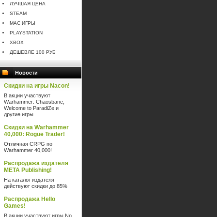
ЛУЧШАЯ ЦЕНА
STEAM
MAC ИГРЫ
PLAYSTATION
XBOX
ДЕШЕВЛЕ 100 РУБ
Новости
Скидки на игры Nacon!
В акции участвуют
Warhammer: Chaosbane,
Welcome to ParadiZe и
другие игры
Скидки на Warhammer
40,000: Rogue Trader!
Отличная CRPG по
Warhammer 40,000!
Распродажа издателя
META Publishing!
На каталог издателя
действуют скидки до 85%
Распродажа Hello
Games!
В акции участвуют игры No